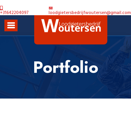
Skip to content
+31642204097
loodgietersbedrijfwoutersen@gmail.com
Portfolio